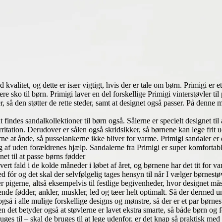
od kvalitet, og dette er især vigtigt, hvis der er tale om børn. Primigi er
re sko til børn. Primigi laver en del forskellige Primigi vinterstøvler 
r, så den støtter de rette steder, samt at designet også passer. På denne må
findes sandalkollektioner til børn også. Sålerne er specielt designet til 
rritation. Derudover er sålen også skridsikker, så børnene kan lege frit 
rne at ånde, så pusselankerne ikke bliver for varme. Primigi sandaler er 
og af uden forældrenes hjælp. Sandalerne fra Primigi er super komfortab
net til at passe børns fødder
 hvert fald i de kolde måneder i løbet af året, og børnene har det tit for
 fór og det skal der selvfølgelig tages hensyn til når I vælger børnestø
ær pigerne, altså eksempelvis til festlige begivenheder, hvor designet må
ksende fødder, ankler, muskler, led og tæer helt optimalt. Så der dermed
gså i alle mulige forskellige designs og mønstre, så der er et par børnest
en det betyder også at støvlerne er lavet ekstra smarte, så både børn o
uges til – skal de bruges til at lege udenfor, er det knap så praktisk me