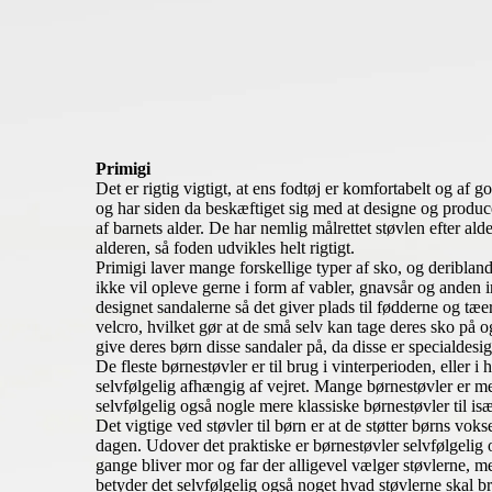
Primigi
Det er rigtig vigtigt, at ens fodtøj er komfortabelt og af g
og har siden da beskæftiget sig med at designe og produce
af barnets alder. De har nemlig målrettet støvlen efter alde
alderen, så foden udvikles helt rigtigt.
Primigi laver mange forskellige typer af sko, og deriblandt 
ikke vil opleve gerne i form af vabler, gnavsår og anden i
designet sandalerne så det giver plads til fødderne og tæe
velcro, hvilket gør at de små selv kan tage deres sko på 
give deres børn disse sandaler på, da disse er specialdesig
De fleste børnestøvler er til brug i vinterperioden, eller i
selvfølgelig afhængig af vejret. Mange børnestøvler er med
selvfølgelig også nogle mere klassiske børnestøvler til is
Det vigtige ved støvler til børn er at de støtter børns vo
dagen. Udover det praktiske er børnestøvler selvfølgelig o
gange bliver mor og far der alligevel vælger støvlerne, m
betyder det selvfølgelig også noget hvad støvlerne skal br