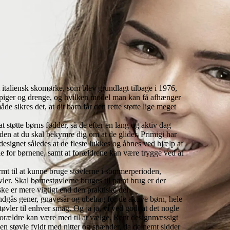
 et italiensk skomørke, som blev grundlagt tilbage i 1976,
til piger og drenge, og hvilken model man kan få afhænger
de sikres det, at dit barn får den rette støtte lige meget
at støtte børns fødder, så de efter en lang og aktiv dag
uden at du skal bekymre dig om at de glider. Primigi har
designet således at de fleste lukkes og åbnes ved hjælp af
le for børnene, samt at forældrene kan være trygge ved at
 varmt til at kunne bruge støvlerne i sommerperioden,
vler. Skal børnestøvlerne bruges til pænt brug er der
ske er mere vigtigt end den praktiske del.
 undgås gener, gnavesår og ubehag for de aktive børn, hele
øvler til enhver smag. Og ja ja, vi ved godt at det nogle
g forældre kan være med til at vælge. Rent designmæssigt
d en støvle fyldt med nitter og spænder, da de nemt sidder